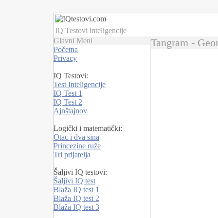
IQ Testovi inteligencije
Glavni Meni
Tangram - Geom
Početna
Privacy
IQ Testovi:
Test Inteligencije
IQ Test 1
IQ Test 2
Ajnštajnov
Logički i matematički:
Otac i dva sina
Princezine ruže
Tri prijatelja
Šaljivi IQ testovi:
Šaljivi IQ test
Blaža IQ test 1
Blaža IQ test 2
Blaža IQ test 3