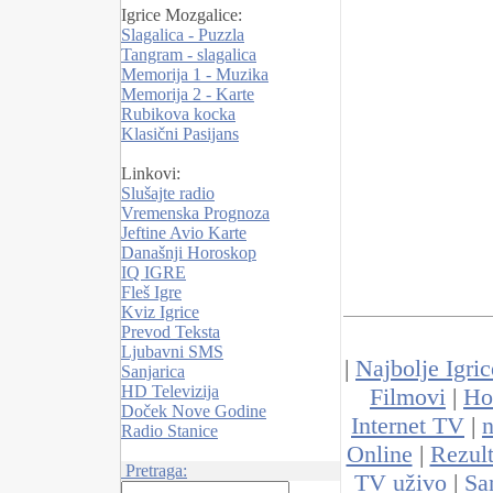
Igrice Mozgalice:
Slagalica - Puzzla
Tangram - slagalica
Memorija 1 - Muzika
Memorija 2 - Karte
Rubikova kocka
Klasični Pasijans
Linkovi:
Slušajte radio
Vremenska Prognoza
Jeftine Avio Karte
Današnji Horoskop
IQ IGRE
Fleš Igre
Kviz Igrice
Prevod Teksta
Ljubavni SMS
|
Najbolje Igric
Sanjarica
HD Televizija
Filmovi
|
Ho
Doček Nove Godine
Internet TV
|
n
Radio Stanice
Online
|
Rezult
Pretraga:
TV uživo
|
Sa